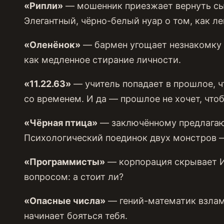
«Рипли»
— мошенник приезжает вернуть сын
Элегантный, чёрно-белый нуар о том, как ле
«Оленёнок»
— бармен угощает незнакомку к
как медленное стирание личности.
«11.22.63»
— учитель попадает в прошлое, ч
со временем. И да — прошлое не хочет, что
«Чёрная птица»
— заключённому предлагают
Психологический поединок двух монстров —
«Программисты»
— корпорация скрывает ИИ
вопросом: а стоит ли?
«Опасные числа»
— гений-математик взлам
начинает бояться тебя.