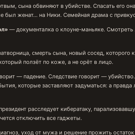
вым, сына обвиняют в убийстве. Спасать его он
е был женат… на Ники. Семейная драма с привку
ол»
— документалка о клоуне-маньяке. Смотреть 
атворница, смерть сына, новый сосед, которого к
оторый ползёт по коже, а не орёт в лицо.
ворит — падение. Следствие говорит — убийство
бытия, которые заставляют задуматься: а правда
президент расследует кибератаку, парализовавш
чется отключить все гаджеты.
агноз, уход от мужа и решение прожить остаток