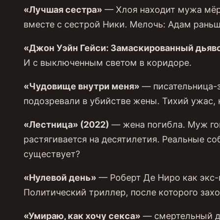
«Лучшая сестра»
— Хлоя находит мужа мёрт
вместе с сестрой Ники. Мелочь: Адам раньш
«Джон Уэйн Гейси: Замаскированный дьяв
И с выключенным светом в коридоре.
«Чудовище внутри меня»
— писательница-з
подозревали в убийстве жены. Тихий ужас, к
«Лестница» (2022)
— жена погибла. Муж го
растягивается на десятилетия. Реальные со
существует?
«Нулевой день»
— Роберт Де Ниро как экс-
Политический триллер, после которого захо
«Умираю, как хочу секса»
— смертельный ди