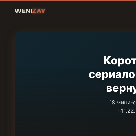
WENI
ZAY
Корот
сериало
верну
18 мини-с
«11.22