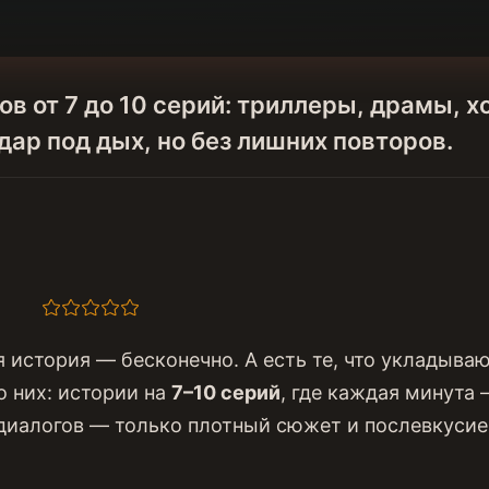
 от 7 до 10 серий: триллеры, драмы, х
ар под дых, но без лишних повторов.
👍
👎
😂
😱
😡
😢
0
0
0
0
0
0
 история — бесконечно. А есть те, что укладываю
о них: истории на
7–10 серий
, где каждая минута 
х диалогов — только плотный сюжет и послевкусие,