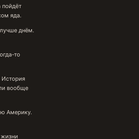
а пойдёт
🌟 Актёры и кастинг
сом яда.
🎨 Атмосфера и стиль
лучше днём.
📺 Сериальный язык
огда-то
. История
 ли вообще
ую Америку.
 жизни