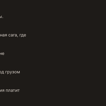
ы.
ая сага, где
не
од грузом
ия платит