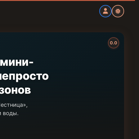
0.0
 мини-
непросто
езонов
Лестница»,
и воды.