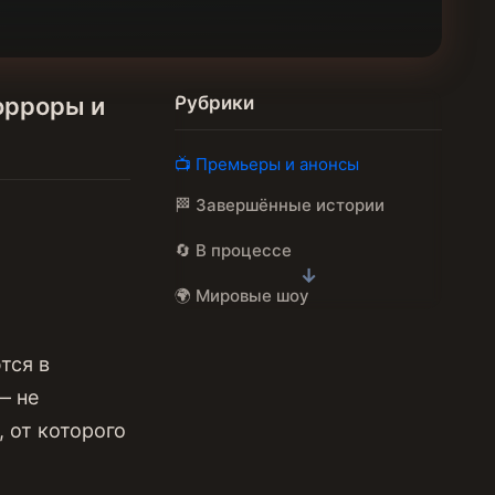
орроры и
Рубрики
📺 Премьеры и анонсы
🏁 Завершённые истории
🔄 В процессе
🌍 Мировые шоу
🌍 Локальные
тся в
🎭 По настроению
— не
 от которого
💎 Тихие шедевры
💭 Разборы и детали