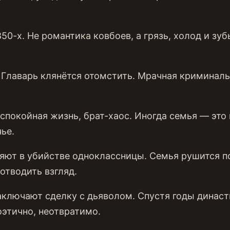
0-х. Не романтика ковбоев, а грязь, холод и зуб
Главарь клянётся отомстить. Мрачная криминальн
покойная жизнь, брат-хаос. Иногда семья — это 
ье.
ют в убийстве одноклассницы. Семья рушится п
отводить взгляд.
аключают сделку с дьяволом. Спустя годы династ
оэтично, неотвратимо.