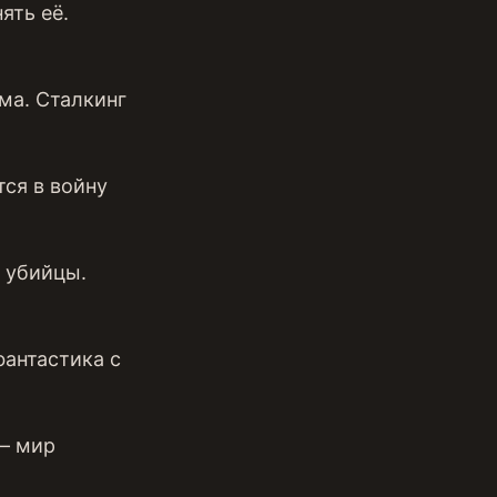
ять её.
ма. Сталкинг
ся в войну
 убийцы.
фантастика с
— мир