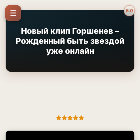
5.0
Новый клип Горшенев –
Рожденный быть звездой
уже онлайн
👍
😢
👎
😡
😂
😱
0
0
0
0
0
0