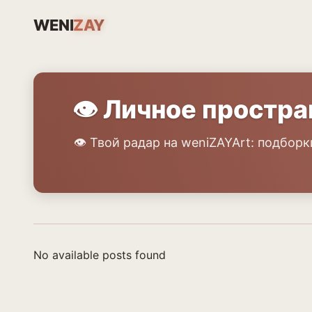
WENI
ZAY
👁️ Личное простр
👁️ Твой радар на weniZAYArt: подбо
No available posts found