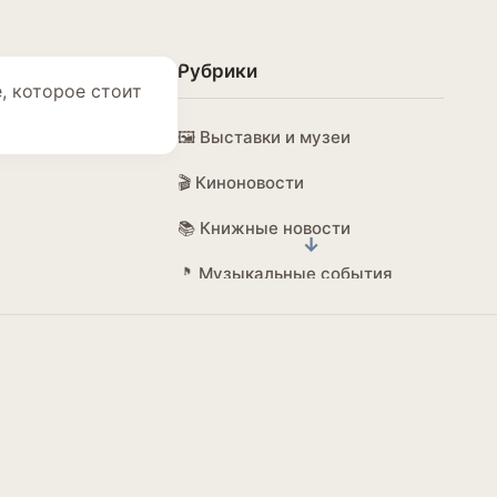
Рубрики
, которое стоит
🖼️ Выставки и музеи
🎬 Киноновости
📚 Книжные новости
🎵 Музыкальные события
🌍 Глобальная культура
🌍 Локальная сцена
💡 Идеи и тренды
🏆 Награды и признание