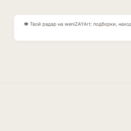
👁️ Твой радар на weniZAYArt: подборки, на